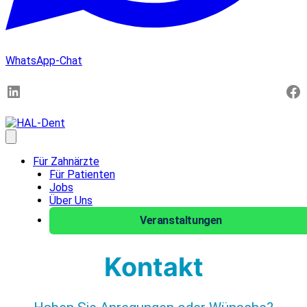
WhatsApp-Chat
LinkedIn
Fa
Menü öffnen
Für Zahnärzte
Für Patienten
Jobs
Über Uns
Veranstaltungen
Kontakt